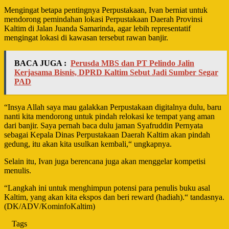
Mengingat betapa pentingnya Perpustakaan, Ivan berniat untuk
mendorong pemindahan lokasi Perpustakaan Daerah Provinsi
Kaltim di Jalan Juanda Samarinda, agar lebih representatif
mengingat lokasi di kawasan tersebut rawan banjir.
BACA JUGA :
Perusda MBS dan PT Pelindo Jalin
Kerjasama Bisnis, DPRD Kaltim Sebut Jadi Sumber Segar
PAD
“Insya Allah saya mau galakkan Perpustakaan digitalnya dulu, baru
nanti kita mendorong untuk pindah relokasi ke tempat yang aman
dari banjir. Saya pernah baca dulu jaman Syafruddin Pernyata
sebagai Kepala Dinas Perpustakaan Daerah Kaltim akan pindah
gedung, itu akan kita usulkan kembali,“ ungkapnya.
Selain itu, Ivan juga berencana juga akan menggelar kompetisi
menulis.
“Langkah ini untuk menghimpun potensi para penulis buku asal
Kaltim, yang akan kita ekspos dan beri reward (hadiah).“ tandasnya.
(DK/ADV/KominfoKaltim)
Tags