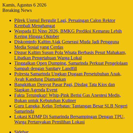
Kamis, Agustus 6 2026
Breaking News
Pilrek Unmul Bergulir Lagi, Persaingan Calon Rektor
Kembali Menghangat
Waspada El Nino 2026, BMKG Prediksi Kemarau Lebih
Kering Hingga Oktober
Diskominfo Kaltim Ajak Generasi Muda Jadi Pengguna
Media Sosial yang Cerdas
Dispar Kaltim Susun Pola Wisata Berbasis Pesut Mahakam,
Libatkan Pengetahuan Warga Lokal
Tinggalkan Open Dumping, Samarinda Perkuat Pengelolaan
Sampah dengan Sanitary Landfill
Polresta Samarinda Ungkap Dugaan Persetubuhan Anak,
Ayah Kandung Diamankan
Bangkitkan Denyut Pasar Pagi, Disdag Tata Kios dan
Siapkan Agenda Event
Fakta Terungkap! Whip-Pink Berisi Gas Anestesi Medis,
Bukan untuk Kebutuhan Kuliner
Guru Langka, Kelas Terbatas: Tantangan Besar SLB Negeri
Samarinda
Lokasi KDMP Di Samarinda Bersampingan Dengan TPU,
Warga Pertanyakan Pemilihan Lokasi
Sidebar