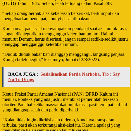
(UUD) Tahun 1945. Sebab, telah tertuang dalam Pasal 28E
“Setiap orang berhak atas kebebasan berserikat, berkumpul dan
mengeluarkan pendapat,” bunyi pasal dimaksud.
Karenanya, pada saat menyampaikan pendapat saat aksi unjuk rasa,
jangan dikategorikan mengganggu ketertiban umum. Hal ini
menurut Demmu harus diseriusi, jangan sampai sedikit-sedikit justru
dianggap mengganggu ketertiban umum.
“Duduk-duduk bakar ban dianggap menggangu, langsung penjara.
Kan ga boleh begitu,” kecamnya, Jumat (12/8/2022).
BACA JUGA :
Sosialisasikan Perda Narkoba, Tio : Say
No To Drugs
Ketua Fraksi Partai Amanat Nasional (PAN) DPRD Kaltim ini
menilai, konteks yang ada justru membuat pemerintah terkesan
otoriter. Padahal ketika masyarakat unjuk rasa, pasti terdapat hal-hal
yang dianggap salah dan perlu diperbaiki.
“Kalau tidak ingin dikritisi atau didemo, kuncinya transparan,
terbuka, pasti akan terkurangi aksi-aksi itu. Karena apalagi yang
mau ditanya kalau semua sudah tau,” tukasnya.