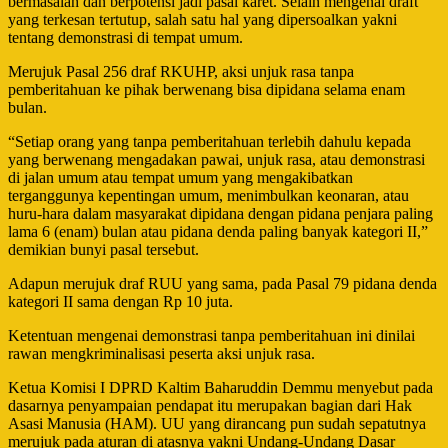
bermasalah dan berpotensi jadi pasal karet. Selain mengenai draft
yang terkesan tertutup, salah satu hal yang dipersoalkan yakni
tentang demonstrasi di tempat umum.
Merujuk Pasal 256 draf RKUHP, aksi unjuk rasa tanpa
pemberitahuan ke pihak berwenang bisa dipidana selama enam
bulan.
“Setiap orang yang tanpa pemberitahuan terlebih dahulu kepada
yang berwenang mengadakan pawai, unjuk rasa, atau demonstrasi
di jalan umum atau tempat umum yang mengakibatkan
terganggunya kepentingan umum, menimbulkan keonaran, atau
huru-hara dalam masyarakat dipidana dengan pidana penjara paling
lama 6 (enam) bulan atau pidana denda paling banyak kategori II,”
demikian bunyi pasal tersebut.
Adapun merujuk draf RUU yang sama, pada Pasal 79 pidana denda
kategori II sama dengan Rp 10 juta.
Ketentuan mengenai demonstrasi tanpa pemberitahuan ini dinilai
rawan mengkriminalisasi peserta aksi unjuk rasa.
Ketua Komisi I DPRD Kaltim Baharuddin Demmu menyebut pada
dasarnya penyampaian pendapat itu merupakan bagian dari Hak
Asasi Manusia (HAM). UU yang dirancang pun sudah sepatutnya
merujuk pada aturan di atasnya yakni Undang-Undang Dasar