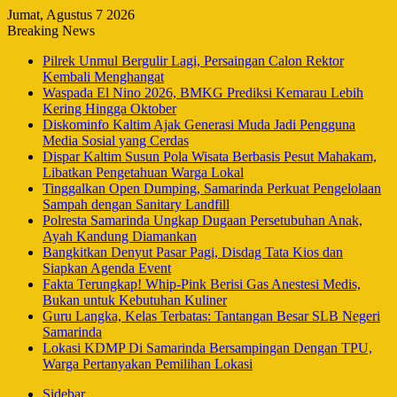
Jumat, Agustus 7 2026
Breaking News
Pilrek Unmul Bergulir Lagi, Persaingan Calon Rektor
Kembali Menghangat
Waspada El Nino 2026, BMKG Prediksi Kemarau Lebih
Kering Hingga Oktober
Diskominfo Kaltim Ajak Generasi Muda Jadi Pengguna
Media Sosial yang Cerdas
Dispar Kaltim Susun Pola Wisata Berbasis Pesut Mahakam,
Libatkan Pengetahuan Warga Lokal
Tinggalkan Open Dumping, Samarinda Perkuat Pengelolaan
Sampah dengan Sanitary Landfill
Polresta Samarinda Ungkap Dugaan Persetubuhan Anak,
Ayah Kandung Diamankan
Bangkitkan Denyut Pasar Pagi, Disdag Tata Kios dan
Siapkan Agenda Event
Fakta Terungkap! Whip-Pink Berisi Gas Anestesi Medis,
Bukan untuk Kebutuhan Kuliner
Guru Langka, Kelas Terbatas: Tantangan Besar SLB Negeri
Samarinda
Lokasi KDMP Di Samarinda Bersampingan Dengan TPU,
Warga Pertanyakan Pemilihan Lokasi
Sidebar