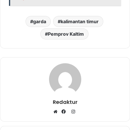
garda
kalimantan timur
Pemprov Kaltim
Redaktur
I
W
F
n
e
a
s