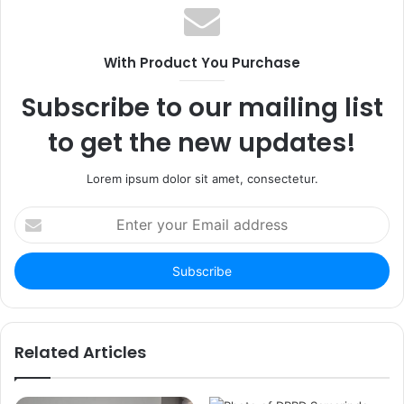
b
c
t
s
e
a
i
b
g
With Product You Purchase
t
o
r
e
o
a
Subscribe to our mailing list
k
m
to get the new updates!
Lorem ipsum dolor sit amet, consectetur.
E
n
t
e
r
y
o
u
Related Articles
r
E