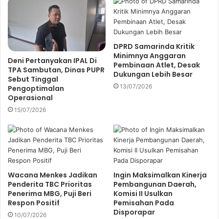
m
a
i
l
a
DPRD Samarinda Kritik
d
Minimnya Anggaran
Deni Pertanyakan IPAL Di
d
Pembinaan Atlet, Desak
TPA Sambutan, Dinas PUPR
r
Dukungan Lebih Besar
Sebut Tinggal
e
13/07/2026
Pengoptimalan
s
Operasional
s
15/07/2026
Wacana Menkes Jadikan
Ingin Maksimalkan Kinerja
Penderita TBC Prioritas
Pembangunan Daerah,
Penerima MBG, Puji Beri
Komisi II Usulkan
Respon Positif
Pemisahan Pada
Disporapar
10/07/2026