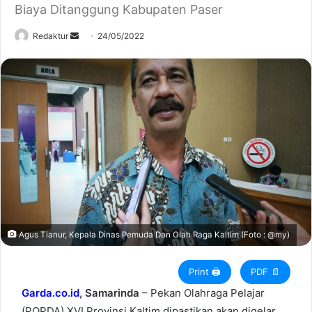
Biaya Ditanggung Kabupaten Paser
Redaktur
S
24/05/2022
e
n
d
a
n
e
m
a
i
l
Agus Tianur, Kepala Dinas Pemuda Dan Olah Raga Kaltim (Foto : @my)
Print 🖨
PDF 📄
Garda.co.id
, Samarinda
– Pekan Olahraga Pelajar
(POPDA) XVI Provinsi Kaltim dipastikan akan digelar