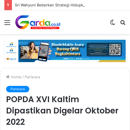
Sri Wahyuni Beberkan Strategi Hidupkan Kembali Mal Lembuswana, dari Fasilitas Olahraga hingga Aktivitas Di Atrium
Menu
Switc
S
skin
fo
Home
/
Pariwara
Pariwara
POPDA XVI Kaltim
Dipastikan Digelar Oktober
2022