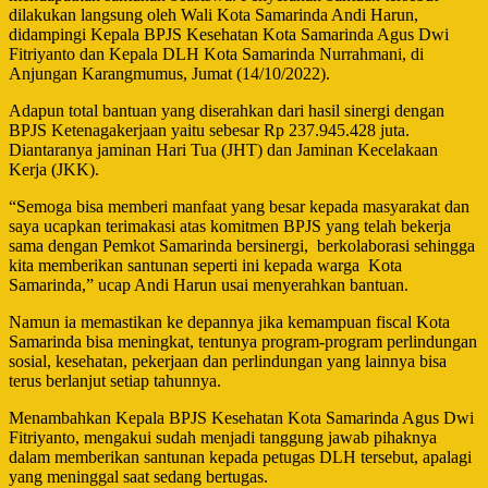
dilakukan langsung oleh Wali Kota Samarinda Andi Harun,
didampingi Kepala BPJS Kesehatan Kota Samarinda Agus Dwi
Fitriyanto dan Kepala DLH Kota Samarinda Nurrahmani, di
Anjungan Karangmumus, Jumat (14/10/2022).
Adapun total bantuan yang diserahkan dari hasil sinergi dengan
BPJS Ketenagakerjaan yaitu sebesar Rp 237.945.428 juta.
Diantaranya jaminan Hari Tua (JHT) dan Jaminan Kecelakaan
Kerja (JKK).
“Semoga bisa memberi manfaat yang besar kepada masyarakat dan
saya ucapkan terimakasi atas komitmen BPJS yang telah bekerja
sama dengan Pemkot Samarinda bersinergi,
berkolaborasi sehingga
kita memberikan santunan seperti ini kepada warga
Kota
Samarinda,” ucap Andi Harun usai menyerahkan bantuan.
Namun ia memastikan ke depannya jika kemampuan fiscal Kota
Samarinda bisa meningkat, tentunya program-program perlindungan
sosial, kesehatan, pekerjaan dan perlindungan yang lainnya bisa
terus berlanjut setiap tahunnya.
Menambahkan Kepala BPJS Kesehatan Kota Samarinda Agus Dwi
Fitriyanto, mengakui sudah menjadi tanggung jawab pihaknya
dalam memberikan santunan kepada petugas DLH tersebut, apalagi
yang meninggal saat sedang bertugas.