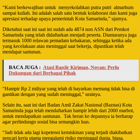
“Kami berkewajiban untuk
menyekolahkan putra putri
almarhum
sampai kuliah. Ini adalah salah satu bentuk kolaborasi dan kami juga
apresiasi terhadap upaya pemerintah Kota Samarinda,” ujarnya.
Diketahui saat ini saat ini sudah ada 4874 non ASN dari Pemkot
Samarinda yang telah didaftarkan menjadi peserta. Diantaranya juga
termasuk 1000 relawan pemadam kebakaran, sehingga ketika ada
yang kecelakaan atau meninggal saat bekerja, dipastikan telah
mendapat santunan.
BACA JUGA :
Atasi Banjir Kiriman, Novan: Perlu
Dukungan dari Berbagai Pihak
“Hampir Rp 2 miliyar yang telah di bayarkan memang tidak bisa di
gantikan dengan yang sudah meninggal,” urainya.
Selain itu, saat ini dari Badan Amil Zakat Nasional (Baznas) Kota
Samarinda juga telah mendaftarkan hampir lebih dari 2000 marbot,
untuk mendapatkan santunan.
Tak heran ke depannya ia berharap
agar perlindungn sosial bisa semangkin luas.
“Jadi tidak ada lagi kopetensi kemiskinan yang terjadi diakibatkan
pencari kerja utama mengalami risiko meninggal dunia, biasa,