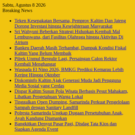
Sabtu, Agustus 8 2026
Breaking News
Teken Kesepakatan Bersama, Pemprov Kaltim Dan Jateng
Dorong Investasi hingga Kesejahteraan Masyarakat
Sri Wahyuni Beberkan Strategi Hidupkan Kembali Mal
Lembuswana, dari Fasilitas Olahraga hingga Aktivitas Di
Atrium
Bankeu Daerah Masih Terhambat, Dampak Kondisi Fiskal
Kaltim Yang Belum Membaik
Pilrek Unmul Bergulir Lagi, Persaingan Calon Rektor
Kembali Menghangat
Waspada El Nino 2026, BMKG Prediksi Kemarau Lebih
Kering Hingga Oktober
Diskominfo Kaltim Ajak Generasi Muda Jadi Pengguna
Media Sosial yang Cerdas
Dispar Kaltim Susun Pola Wisata Berbasis Pesut Mahakam,
Libatkan Pengetahuan Warga Lokal
Tinggalkan Open Dumping, Samarinda Perkuat Pengelolaan
Sampah dengan Sanitary Landfill
Polresta Samarinda Ungkap Dugaan Persetubuhan Anak,
Ayah Kandung Diamankan
Bangkitkan Denyut Pasar Pagi, Disdag Tata Kios dan
Siapkan Agenda Event