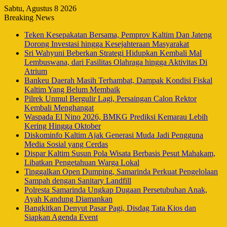
Sabtu, Agustus 8 2026
Breaking News
Teken Kesepakatan Bersama, Pemprov Kaltim Dan Jateng
Dorong Investasi hingga Kesejahteraan Masyarakat
Sri Wahyuni Beberkan Strategi Hidupkan Kembali Mal
Lembuswana, dari Fasilitas Olahraga hingga Aktivitas Di
Atrium
Bankeu Daerah Masih Terhambat, Dampak Kondisi Fiskal
Kaltim Yang Belum Membaik
Pilrek Unmul Bergulir Lagi, Persaingan Calon Rektor
Kembali Menghangat
Waspada El Nino 2026, BMKG Prediksi Kemarau Lebih
Kering Hingga Oktober
Diskominfo Kaltim Ajak Generasi Muda Jadi Pengguna
Media Sosial yang Cerdas
Dispar Kaltim Susun Pola Wisata Berbasis Pesut Mahakam,
Libatkan Pengetahuan Warga Lokal
Tinggalkan Open Dumping, Samarinda Perkuat Pengelolaan
Sampah dengan Sanitary Landfill
Polresta Samarinda Ungkap Dugaan Persetubuhan Anak,
Ayah Kandung Diamankan
Bangkitkan Denyut Pasar Pagi, Disdag Tata Kios dan
Siapkan Agenda Event