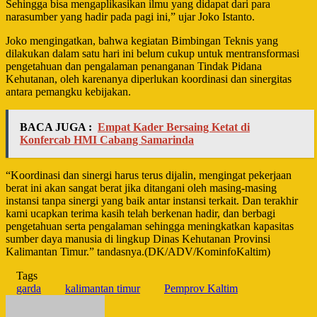
Sehingga bisa mengaplikasikan ilmu yang didapat dari para
narasumber yang hadir pada pagi ini,” ujar Joko Istanto.
Joko mengingatkan, bahwa kegiatan Bimbingan Teknis yang
dilakukan dalam satu hari ini belum cukup untuk mentransformasi
pengetahuan dan pengalaman penanganan Tindak Pidana
Kehutanan, oleh karenanya diperlukan koordinasi dan sinergitas
antara pemangku kebijakan.
BACA JUGA :
Empat Kader Bersaing Ketat di
Konfercab HMI Cabang Samarinda
“Koordinasi dan sinergi harus terus dijalin, mengingat pekerjaan
berat ini akan sangat berat jika ditangani oleh masing-masing
instansi tanpa sinergi yang baik antar instansi terkait. Dan terakhir
kami ucapkan terima kasih telah berkenan hadir, dan berbagi
pengetahuan serta pengalaman sehingga meningkatkan kapasitas
sumber daya manusia di lingkup Dinas Kehutanan Provinsi
Kalimantan Timur.” tandasnya.(DK/ADV/KominfoKaltim)
Tags
garda
kalimantan timur
Pemprov Kaltim