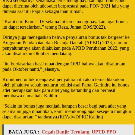
Reza sebenarnya senantiasa terus mengupayakan agar bonus atlet
dapat diterima oleh atlet-atlet berprestasi pada PON 2021 lalu yang
dimana saat itu Papua sebagai tuan rumah.
“Kami dari Komisi IV selama ini terus mengupayakan agar bonus
itu dapat tersalurkan,” terang Reza, Jumat (30/9/2022).
Dirinya juga menegaskan bahwa penyaluran bonus tak bergeser ke
Anggaran Pendapatan dan Belanja Daerah (APBD) 2023, namun
penyalurannya akan dilakukan pada APBD Perubahan 2022, yang
akan disalurkan Oktober mendatang.
“Itu berdasarkan hasil rapat dengan OPD bahwa akan disalurkan
pada Oktober nanti,” jelasnya.
Komitmen untuk mengawal penyaluran itu akan terus dilakukan
oleh pihaknya sebab menurut politisi asal Partai Gerindra itu bonus
atlet merupakan hak para atlet yang bertanding dan berhasil
membawa nama baik Kaltim.
“Selain itu bonus juga menjadi harapan besar bagi para atlet yang
selama ini juga dinantikan, kami mendorong agar sesegera mungkin
dapat disalurkan,” tandasnya.(Rf/Adv/DPRDKaltim)
BACA JUGA :
Cegah Banjir Terulang, UPTD PPO