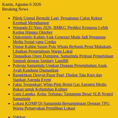
Kamis, Agustus 6 2026
Breaking News
Pilrek Unmul Bergulir Lagi, Persaingan Calon Rektor
Kembali Menghangat
Waspada El Nino 2026, BMKG Prediksi Kemarau Lebih
Kering Hingga Oktober
Diskominfo Kaltim Ajak Generasi Muda Jadi Pengguna
Media Sosial yang Cerdas
Dispar Kaltim Susun Pola Wisata Berbasis Pesut Mahakam,
Libatkan Pengetahuan Warga Lokal
Tinggalkan Open Dumping, Samarinda Perkuat Pengelolaan
Sampah dengan Sanitary Landfill
Polresta Samarinda Ungkap Dugaan Persetubuhan Anak,
Ayah Kandung Diamankan
Bangkitkan Denyut Pasar Pagi, Disdag Tata Kios dan
Siapkan Agenda Event
Fakta Terungkap! Whip-Pink Berisi Gas Anestesi Medis,
Bukan untuk Kebutuhan Kuliner
Guru Langka, Kelas Terbatas: Tantangan Besar SLB Negeri
Samarinda
Lokasi KDMP Di Samarinda Bersampingan Dengan TPU,
Warga Pertanyakan Pemilihan Lokasi
Sidebar