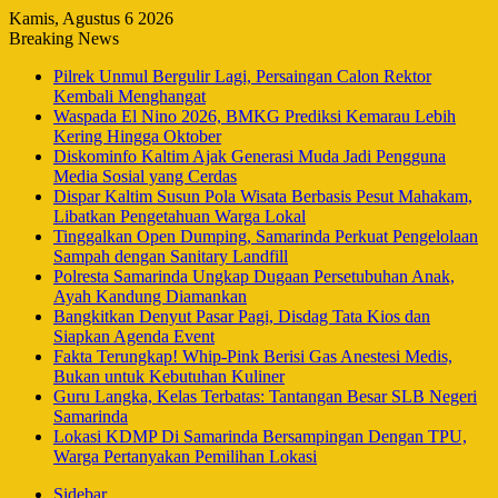
Kamis, Agustus 6 2026
Breaking News
Pilrek Unmul Bergulir Lagi, Persaingan Calon Rektor
Kembali Menghangat
Waspada El Nino 2026, BMKG Prediksi Kemarau Lebih
Kering Hingga Oktober
Diskominfo Kaltim Ajak Generasi Muda Jadi Pengguna
Media Sosial yang Cerdas
Dispar Kaltim Susun Pola Wisata Berbasis Pesut Mahakam,
Libatkan Pengetahuan Warga Lokal
Tinggalkan Open Dumping, Samarinda Perkuat Pengelolaan
Sampah dengan Sanitary Landfill
Polresta Samarinda Ungkap Dugaan Persetubuhan Anak,
Ayah Kandung Diamankan
Bangkitkan Denyut Pasar Pagi, Disdag Tata Kios dan
Siapkan Agenda Event
Fakta Terungkap! Whip-Pink Berisi Gas Anestesi Medis,
Bukan untuk Kebutuhan Kuliner
Guru Langka, Kelas Terbatas: Tantangan Besar SLB Negeri
Samarinda
Lokasi KDMP Di Samarinda Bersampingan Dengan TPU,
Warga Pertanyakan Pemilihan Lokasi
Sidebar