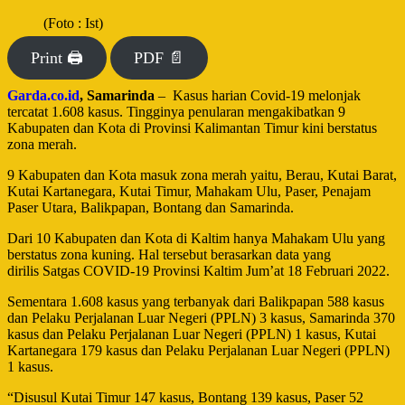
(Foto : Ist)
Print 🖨
PDF 📄
Garda.co.id
, Samarinda
– Kasus harian Covid-19 melonjak
tercatat 1.608 kasus. Tingginya penularan mengakibatkan 9
Kabupaten dan Kota di Provinsi Kalimantan Timur kini berstatus
zona merah.
9 Kabupaten dan Kota masuk zona merah yaitu, Berau, Kutai Barat,
Kutai Kartanegara, Kutai Timur, Mahakam Ulu, Paser, Penajam
Paser Utara, Balikpapan, Bontang dan Samarinda.
Dari 10 Kabupaten dan Kota di Kaltim hanya Mahakam Ulu yang
berstatus zona kuning. Hal tersebut berasarkan data yang
dirilis Satgas COVID-19 Provinsi Kaltim Jum’at 18 Februari 2022.
Sementara 1.608 kasus yang terbanyak dari Balikpapan 588 kasus
dan Pelaku Perjalanan Luar Negeri (PPLN) 3 kasus, Samarinda 370
kasus dan Pelaku Perjalanan Luar Negeri (PPLN) 1 kasus, Kutai
Kartanegara 179 kasus dan Pelaku Perjalanan Luar Negeri (PPLN)
1 kasus.
“Disusul Kutai Timur 147 kasus, Bontang 139 kasus, Paser 52