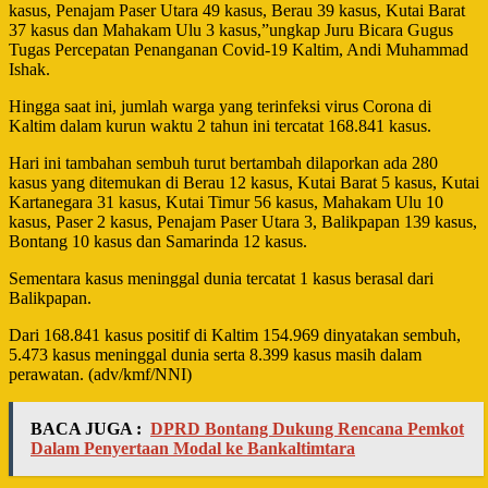
kasus, Penajam Paser Utara 49 kasus, Berau 39 kasus, Kutai Barat
37 kasus dan Mahakam Ulu 3 kasus,”ungkap Juru Bicara Gugus
Tugas Percepatan Penanganan Covid-19 Kaltim, Andi Muhammad
Ishak.
Hingga saat ini, jumlah warga yang terinfeksi virus Corona di
Kaltim dalam kurun waktu 2 tahun ini tercatat 168.841 kasus.
Hari ini tambahan sembuh turut bertambah dilaporkan ada 280
kasus yang ditemukan di Berau 12 kasus, Kutai Barat 5 kasus, Kutai
Kartanegara 31 kasus, Kutai Timur 56 kasus, Mahakam Ulu 10
kasus, Paser 2 kasus, Penajam Paser Utara 3, Balikpapan 139 kasus,
Bontang 10 kasus dan Samarinda 12 kasus.
Sementara kasus meninggal dunia tercatat 1 kasus berasal dari
Balikpapan.
Dari 168.841 kasus positif di Kaltim 154.969 dinyatakan sembuh,
5.473 kasus meninggal dunia serta 8.399 kasus masih dalam
perawatan. (adv/kmf/NNI)
BACA JUGA :
DPRD Bontang Dukung Rencana Pemkot
Dalam Penyertaan Modal ke Bankaltimtara