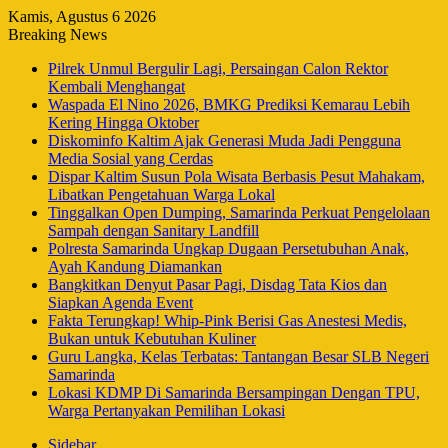
Kamis, Agustus 6 2026
Breaking News
Pilrek Unmul Bergulir Lagi, Persaingan Calon Rektor
Kembali Menghangat
Waspada El Nino 2026, BMKG Prediksi Kemarau Lebih
Kering Hingga Oktober
Diskominfo Kaltim Ajak Generasi Muda Jadi Pengguna
Media Sosial yang Cerdas
Dispar Kaltim Susun Pola Wisata Berbasis Pesut Mahakam,
Libatkan Pengetahuan Warga Lokal
Tinggalkan Open Dumping, Samarinda Perkuat Pengelolaan
Sampah dengan Sanitary Landfill
Polresta Samarinda Ungkap Dugaan Persetubuhan Anak,
Ayah Kandung Diamankan
Bangkitkan Denyut Pasar Pagi, Disdag Tata Kios dan
Siapkan Agenda Event
Fakta Terungkap! Whip-Pink Berisi Gas Anestesi Medis,
Bukan untuk Kebutuhan Kuliner
Guru Langka, Kelas Terbatas: Tantangan Besar SLB Negeri
Samarinda
Lokasi KDMP Di Samarinda Bersampingan Dengan TPU,
Warga Pertanyakan Pemilihan Lokasi
Sidebar