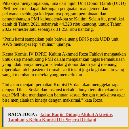
Pihaknya menyampaikan, lima dari tujuh Unit Donor Darah (UDD)
PMI perlu mendapat dukungan penguatan manajemen dan
pelayanan sehingga kedepannya program pembinaan dan
pengembangan PMI kabupaten/kota se Kaltim. Selain itu, produksi
darah di Tahun 2021 sebanyak 44,323 ribu kantong, untuk Tahun
2022 semester satu sebanyak 31,258 ribu kantong.
“Perlu kami sampaikan pula bahwa utang BPJS pada UDD unit
AWS mencapai Rp 4 miliar,” ujarnya.
Ketua Komisi IV DPRD Kaltim Akhmed Reza Fahlevi mengatakan
untuk siap mendukung PMI dalam menjalankan tugas kemanusiaan
yang tidak hanya mengurus tentang donor darah yang memang
diperlukan oleh pasien di rumah sakit tetapi juga kegiatan lain yang
sangat membantu mereka yang memerlukan.
“Ini akan menjadi perhatian Komisi IV dan akan menggelar rapat
dengan Dinas Sosial dan instansi terkait lainnya terkait mekanisme
agar PMI bisa mendapatkan bantuan sesuai dengan tupoksinya agar
bisa menjalankan kinerja dengan maksimal,” kata Reza.
BACA JUGA :
Jalan Banjir Diduga Akibat Aktivitas
Tambang, Ketua Komisi III : Segera Disikapi