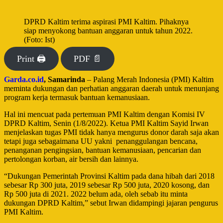
DPRD Kaltim terima aspirasi PMI Kaltim. Pihaknya
siap menyokong bantuan anggaran untuk tahun 2022.
(Foto: Ist)
Print 🖨
PDF 📄
Garda.co.id
, Samarinda
– Palang Merah Indonesia (PMI) Kaltim
meminta dukungan dan perhatian anggaran daerah untuk menunjang
program kerja termasuk bantuan kemanusiaan.
Hal ini mencuat pada pertemuan PMI Kaltim dengan Komisi IV
DPRD Kaltim, Senin (1/8/2022). Ketua PMI Kaltim Sayid Irwan
menjelaskan tugas PMI tidak hanya mengurus donor darah saja akan
tetapi juga sebagaimana UU yakni
penanggulangan bencana,
penanganan pengingsian, bantuan kemanusiaan, pencarian dan
pertolongan korban, air bersih dan lainnya.
“Dukungan Pemerintah Provinsi Kaltim pada dana hibah dari 2018
sebesar Rp 300 juta, 2019 sebesar Rp 500 juta, 2020 kosong, dan
Rp 500 juta di 2021. 2022 belum ada, oleh sebab itu minta
dukungan DPRD Kaltim,” sebut Irwan didampingi jajaran pengurus
PMI Kaltim.