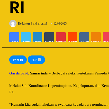
RI
Redaktur
Send an email
12/08/2025
Facebook
Twitter
LinkedIn
Tumblr
Pinterest
Reddit
VKontakte
Odnoklassn
Poc
Sub Koordinator Kepemimpinan, Kepeloporan, dan Kemitraan Pemuda Disp
Print 🖨
PDF
Garda.co.id,
Samarinda
– Berbagai seleksi Pertukaran Pemuda A
Melalui Sub Koordinator Kepemimpinan, Kepeloporan, dan Kem
RI.
“Kemarin kita sudah lakukan wawancara kepada para nominator, d