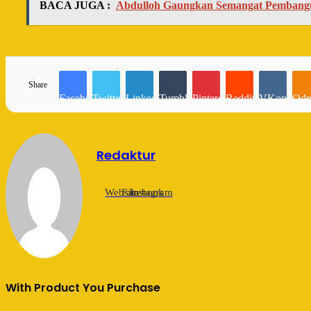
BACA JUGA :
Abdulloh Gaungkan Semangat Pembang
Share
Facebook
Twitter
LinkedIn
Tumblr
Pinterest
Reddit
VKontakte
Odn
Redaktur
Website
Facebook
Instagram
With Product You Purchase