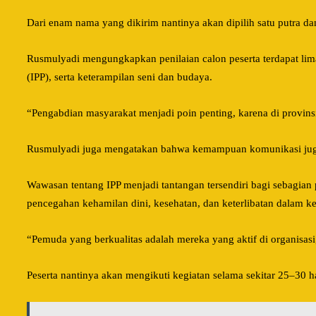
Dari enam nama yang dikirim nantinya akan dipilih satu putra da
Rusmulyadi mengungkapkan penilaian calon peserta terdapat li
(IPP), serta keterampilan seni dan budaya.
“Pengabdian masyarakat menjadi poin penting, karena di provinsi 
Rusmulyadi juga mengatakan bahwa kemampuan komunikasi juga f
Wawasan tentang IPP menjadi tantangan tersendiri bagi sebagian
pencegahan kehamilan dini, kesehatan, dan keterlibatan dalam keg
“Pemuda yang berkualitas adalah mereka yang aktif di organisas
Peserta nantinya akan mengikuti kegiatan selama sekitar 25–3