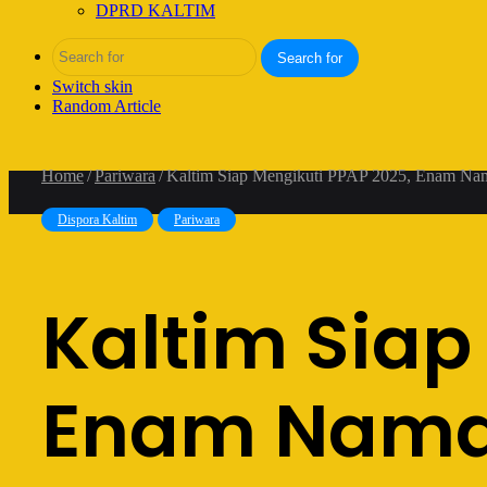
DPRD KALTIM
Search for
Switch skin
Random Article
Home
/
Pariwara
/
Kaltim Siap Mengikuti PPAP 2025, Enam Na
Dispora Kaltim
Pariwara
Kaltim Siap
Enam Nama 