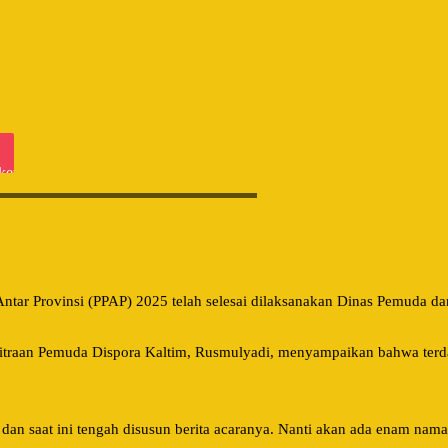
iki
ket
ora Kaltim, Rusmulyadi (Dry/Garda.co.id)
ntar Provinsi (PPAP) 2025 telah selesai dilaksanakan Dinas Pemuda da
itraan Pemuda Dispora Kaltim, Rusmulyadi, menyampaikan bahwa ter
an saat ini tengah disusun berita acaranya. Nanti akan ada enam nama