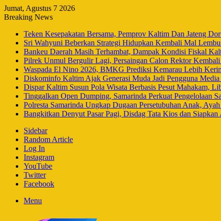
Jumat, Agustus 7 2026
Breaking News
Teken Kesepakatan Bersama, Pemprov Kaltim Dan Jateng Doro
Sri Wahyuni Beberkan Strategi Hidupkan Kembali Mal Lembuswa
Bankeu Daerah Masih Terhambat, Dampak Kondisi Fiskal Ka
Pilrek Unmul Bergulir Lagi, Persaingan Calon Rektor Kembal
Waspada El Nino 2026, BMKG Prediksi Kemarau Lebih Keri
Diskominfo Kaltim Ajak Generasi Muda Jadi Pengguna Media 
Dispar Kaltim Susun Pola Wisata Berbasis Pesut Mahakam, L
Tinggalkan Open Dumping, Samarinda Perkuat Pengelolaan Sa
Polresta Samarinda Ungkap Dugaan Persetubuhan Anak, Aya
Bangkitkan Denyut Pasar Pagi, Disdag Tata Kios dan Siapkan
Sidebar
Random Article
Log In
Instagram
YouTube
Twitter
Facebook
Menu