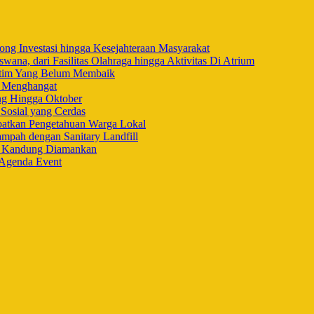
ng Investasi hingga Kesejahteraan Masyarakat
na, dari Fasilitas Olahraga hingga Aktivitas Di Atrium
ltim Yang Belum Membaik
i Menghangat
ng Hingga Oktober
Sosial yang Cerdas
ibatkan Pengetahuan Warga Lokal
mpah dengan Sanitary Landfill
h Kandung Diamankan
 Agenda Event