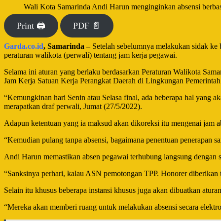
Wali Kota Samarinda Andi Harun menginginkan absensi berbasis
Print 🖨
PDF 📄
Garda.co.id
, Samarinda –
Setelah sebelumnya melakukan sidak ke b
peraturan walikota (perwali) tentang jam kerja pegawai.
Selama ini aturan yang berlaku berdasarkan Peraturan Walikota Sa
Jam Kerja Satuan Kerja Perangkat Daerah di Lingkungan Pemerintah
“Kemungkinan hari Senin atau Selasa final, ada beberapa hal yang aka
merapatkan draf perwali, Jumat (27/5/2022).
Adapun ketentuan yang ia maksud akan dikoreksi itu mengenai jam a
“Kemudian pulang tanpa absensi, bagaimana penentuan penerapan sank
Andi Harun memastikan absen pegawai terhubung langsung dengan 
“Sanksinya perhari, kalau ASN pemotongan TPP. Honorer diberikan tegu
Selain itu khusus beberapa instansi khusus juga akan dibuatkan atu
“Mereka akan memberi ruang untuk melakukan absensi secara elektr