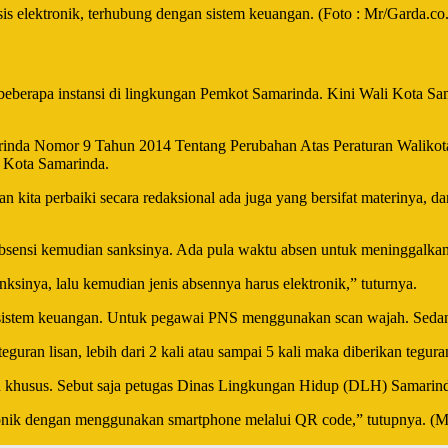
 elektronik, terhubung dengan sistem keuangan. (Foto : Mr/Garda.co.
eberapa instansi di lingkungan Pemkot Samarinda. Kini Wali Kota Sa
marinda Nomor 9 Tahun 2014 Tentang Perubahan Atas Peraturan Walik
 Kota Samarinda.
n kita perbaiki secara redaksional ada juga yang bersifat materinya, da
bsensi kemudian sanksinya. Ada pula waktu absen untuk meninggalkan 
sinya, lalu kemudian jenis absennya harus elektronik,” tuturnya.
sistem keuangan. Untuk pegawai PNS menggunakan scan wajah. Sedan
ran lisan, lebih dari 2 kali atau sampai 5 kali maka diberikan teguran 
ran khusus. Sebut saja petugas Dinas Lingkungan Hidup (DLH) Samarin
onik dengan menggunakan smartphone melalui QR code,” tutupnya. (M