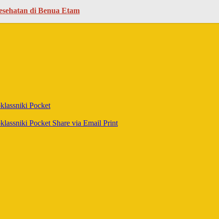
esehatan di Benua Etam
lassniki
Pocket
lassniki
Pocket
Share via Email
Print