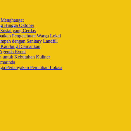
i Menghangat
ng Hingga Oktober
Sosial yang Cerdas
ibatkan Pengetahuan Warga Lokal
mpah dengan Sanitary Landfill
h Kandung Diamankan
 Agenda Event
n untuk Kebutuhan Kuliner
amarinda
a Pertanyakan Pemilihan Lokasi