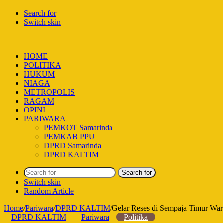
Search for
Switch skin
HOME
POLITIKA
HUKUM
NIAGA
METROPOLIS
RAGAM
OPINI
PARIWARA
PEMKOT Samarinda
PEMKAB PPU
DPRD Samarinda
DPRD KALTIM
Search for
Switch skin
Random Article
Home
/
Pariwara
/
DPRD KALTIM
/
Gelar Reses di Sempaja Timur Warg
DPRD KALTIM
Pariwara
Politika