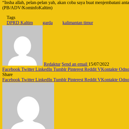
“Insha allah, pelan-pelan yah, akan coba saya buat menjembatani an
(PB/ADV/KominfoKaltim)
Tags
DPRD Kaltim
garda
kalimantan timur
Redaktur
Send an email
15/07/2022
Facebook
Twitter
LinkedIn
Tumblr
Pinterest
Reddit
VKontakte
Odnok
Share
Facebook
Twitter
LinkedIn
Tumblr
Pinterest
Reddit
VKontakte
Odnok