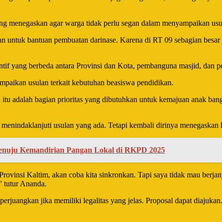
ng menegaskan agar warga tidak perlu segan dalam menyampaikan usu
untuk bantuan pembuatan darinase. Karena di RT 09 sebagian besar 
ntif yang berbeda antara Provinsi dan Kota, pembanguna masjid, dan p
mpaikan usulan terkait kebutuhan beasiswa pendidikan.
itu adalah bagian prioritas yang dibutuhkan untuk kemajuan anak ban
menindaklanjuti usulan yang ada. Tetapi kembali dirinya menegaskan 
 Menuju Kemandirian Pangan Lokal di RKPD 2025
vinsi Kaltim, akan coba kita sinkronkan. Tapi saya tidak mau berjanj
” tutur Ananda.
juangkan jika memiliki legalitas yang jelas. Proposal dapat diajukan.