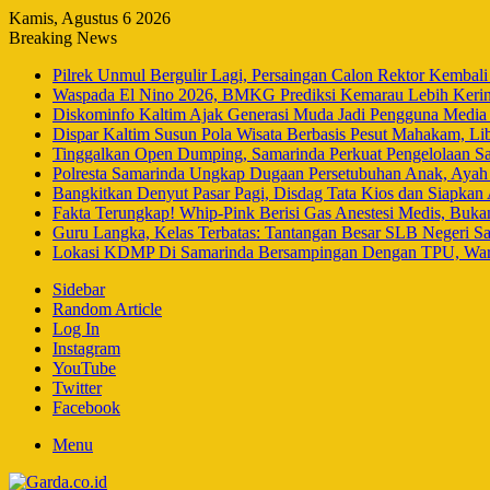
Kamis, Agustus 6 2026
Breaking News
Pilrek Unmul Bergulir Lagi, Persaingan Calon Rektor Kembal
Waspada El Nino 2026, BMKG Prediksi Kemarau Lebih Keri
Diskominfo Kaltim Ajak Generasi Muda Jadi Pengguna Media 
Dispar Kaltim Susun Pola Wisata Berbasis Pesut Mahakam, L
Tinggalkan Open Dumping, Samarinda Perkuat Pengelolaan Sa
Polresta Samarinda Ungkap Dugaan Persetubuhan Anak, Aya
Bangkitkan Denyut Pasar Pagi, Disdag Tata Kios dan Siapkan
Fakta Terungkap! Whip-Pink Berisi Gas Anestesi Medis, Buka
Guru Langka, Kelas Terbatas: Tantangan Besar SLB Negeri S
Lokasi KDMP Di Samarinda Bersampingan Dengan TPU, Warg
Sidebar
Random Article
Log In
Instagram
YouTube
Twitter
Facebook
Menu