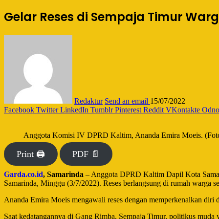
Gelar Reses di Sempaja Timur Warg
Redaktur
Send an email
15/07/2022
Facebook
Twitter
LinkedIn
Tumblr
Pinterest
Reddit
VKontakte
Odnok
Anggota Komisi IV DPRD Kaltim, Ananda Emira Moeis. (Foto:
Print 🖨
PDF 📄
Garda.co.id
, Samarinda
– Anggota DPRD Kaltim Dapil Kota Samari
Samarinda, Minggu (3/7/2022). Reses berlangsung di rumah warga se
Ananda Emira Moeis mengawali reses dengan memperkenalkan diri dan
Saat kedatangannya di Gang Rimba, Sempaja Timur, politikus muda y