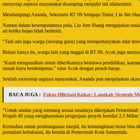
menyerap aspirasi masyarakat disamping menjalin tali silaturahmi.
Mendampingi Ananda, Sekretaris RT 09 Sempaja Timur, Liu Jim Sha
Namun dalam kesempatannya pula, Liu Jum Shang mengajukan usulan 
air ketika hujan tidak berhenti.
“Tadi ada juga warga (seorang guru) yang mempertanyakan nilai inse
Bukan hanya itu, warga lain yang tinggal di RT 09, Acok juga menya
“Kami mengusulkan untuk diberikannya beasiswa pendidikan, karena 
rumah kayu berdempetan,” tutur Acok dengan penuh harap.
Setelah menyerap aspirasi masyarakat, Ananda pun menjelaskan akan 
BACA JUGA :
Fokus Hilirisasi Kukar: Langkah Strategis
“Untuk usulan yang memang sesuai ranahnya dikerjakan Pemerintah Pro
Pergub 49 yang mengharuskan pengerjaan proyek bernilai 2,5 Miliar,
Kemudian untuk pembangunan masjid, itu kemungkinan besar bisa diper
pemadam kebakaran, itu berada di Pemerintah Kota Samarinda.